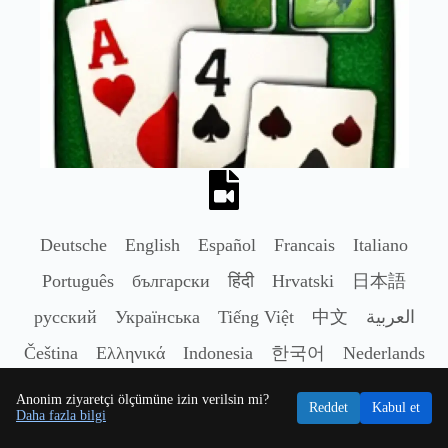
Deutsche
English
Español
Francais
Italiano
Português
български
हिंदी
Hrvatski
日本語
русский
Українська
Tiếng Việt
中文
العربية
Čeština
Ελληνικά
Indonesia
한국어
Nederlands
Polski
Română
Svenska
ไทย
Türkçe
Anonim ziyaretçi ölçümüne izin verilsin mi?
Reddet
Kabul et
Daha fazla bilgi