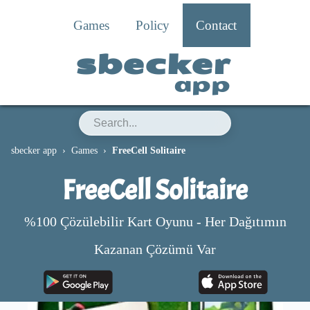
Games
Policy
Contact
sbecker
app
sbecker app
Games
FreeCell Solitaire
FreeCell Solitaire
%100 Çözülebilir Kart Oyunu - Her Dağıtımın
Kazanan Çözümü Var