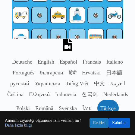
Deutsche
English
Español
Francais
Italiano
Português
български
हिंदी
Hrvatski
日本語
русский
Українська
Tiếng Việt
中文
العربية
Čeština
Ελληνικά
Indonesia
한국어
Nederlands
Polski
Română
Svenska
ไทย
Türkçe
Anonim ziyaretçi ölçümüne izin verilsin mi?
Reddet
Kabul et
Daha fazla bilgi