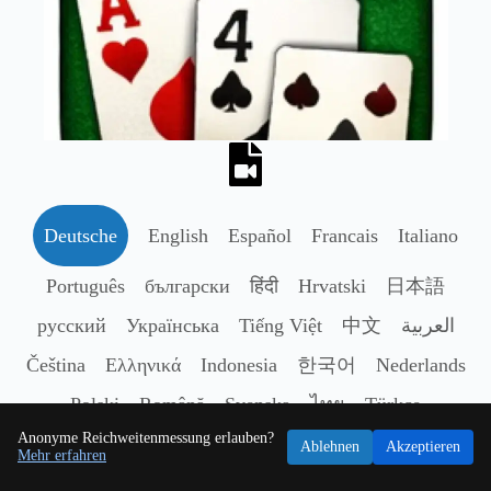
Deutsche
English
Español
Francais
Italiano
Português
български
हिंदी
Hrvatski
日本語
русский
Українська
Tiếng Việt
中文
العربية
Čeština
Ελληνικά
Indonesia
한국어
Nederlands
Polski
Română
Svenska
ไทย
Türkçe
Anonyme Reichweitenmessung erlauben?
Ablehnen
Akzeptieren
Mehr erfahren