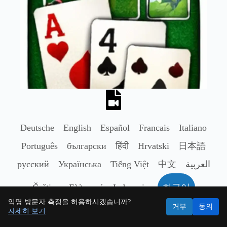
Deutsche
English
Español
Francais
Italiano
Português
български
हिंदी
Hrvatski
日本語
русский
Українська
Tiếng Việt
中文
العربية
Čeština
Ελληνικά
Indonesia
한국어
익명 방문자 측정을 허용하시겠습니까?
거부
동의
Nederlands
Polski
Română
Svenska
ไทย
자세히 보기