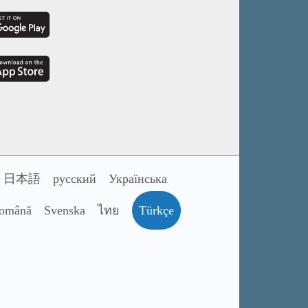
日本語
русский
Українська
omână
Svenska
ไทย
Türkçe