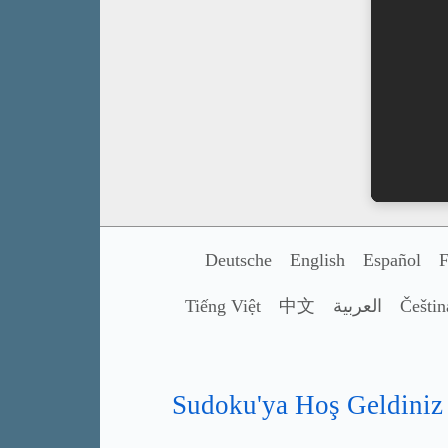
Deutsche
English
Español
F
Tiếng Việt
中文
العربية
Češtin
Sudoku'ya Hoş Geldiniz