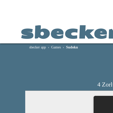
sbecke
sbecker app
Games
Sudoku
4 Zor