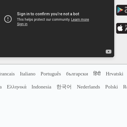
rancais
Italiano
Português
български
हिंदी
Hrvatski
a
Ελληνικά
Indonesia
한국어
Nederlands
Polski
R