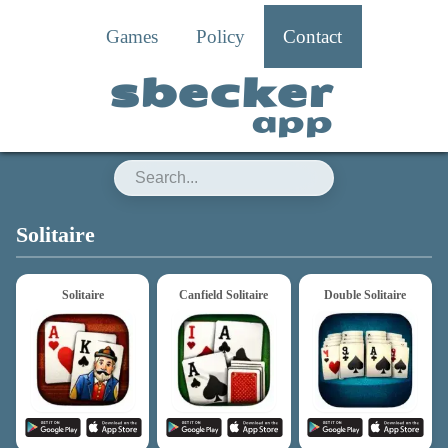
Games
Policy
Contact
sbecker
app
sbecker app
Solitaire
Solitaire
Canfield Solitaire
Double Solitaire