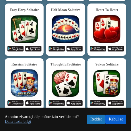
Easy Harp Solitaire
Half Moon Solitaire
Heart To Heart
Russian Solitaire
Thoughtful Solitaire
Yukon Solitaire
Anonim ziyaretçi ölçümüne izin verilsin mi?
Reddet
Kabul et
Daha fazla bilgi
Freecell