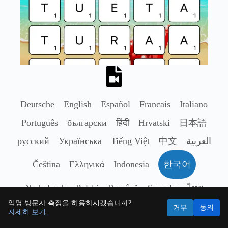
Deutsche
English
Español
Francais
Italiano
Português
български
हिंदी
Hrvatski
日本語
русский
Українська
Tiếng Việt
中文
العربية
Čeština
Ελληνικά
Indonesia
한국어
Nederlands
Polski
Română
Svenska
ไทย
익명 방문자 측정을 허용하시겠습니까?
Türkçe
거부
동의
자세히 보기