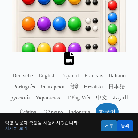
Deutsche
English
Español
Francais
Italiano
Português
български
हिंदी
Hrvatski
日本語
русский
Українська
Tiếng Việt
中文
العربية
Čeština
Ελληνικά
Indonesia
한국어
익명 방문자 측정을 허용하시겠습니까?
Nederlands
Polski
Română
Svenska
ไทย
거부
동의
자세히 보기
Türkçe