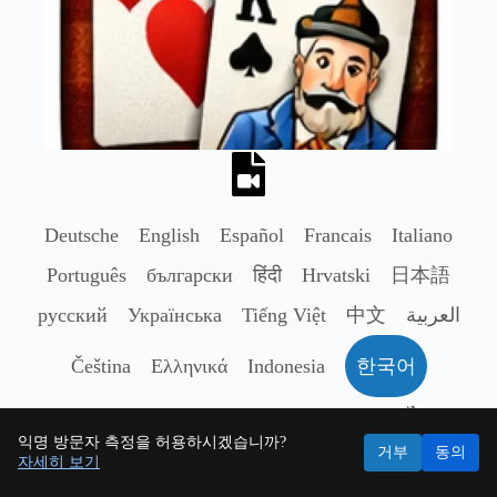
Deutsche
English
Español
Francais
Italiano
Português
български
हिंदी
Hrvatski
日本語
русский
Українська
Tiếng Việt
中文
العربية
Čeština
Ελληνικά
Indonesia
한국어
Nederlands
Polski
Română
Svenska
ไทย
익명 방문자 측정을 허용하시겠습니까?
거부
동의
Türkçe
자세히 보기