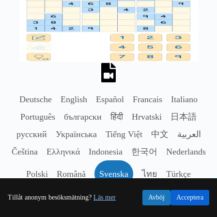
Deutsche
English
Español
Francais
Italiano
Português
български
हिंदी
Hrvatski
日本語
русский
Українська
Tiếng Việt
中文
العربية
Čeština
Ελληνικά
Indonesia
한국어
Nederlands
Polski
Română
Svenska
ไทย
Türkçe
Tillåt anonym besöksmätning?
Läs mer
Avböj
Acceptera