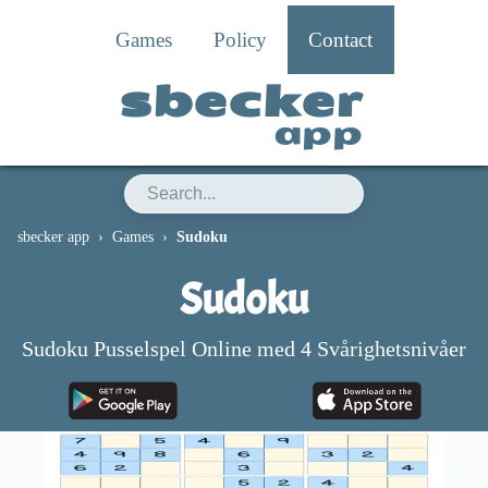
Games
Policy
Contact
sbecker
app
sbecker app
Games
Sudoku
Sudoku
Sudoku Pusselspel Online med 4 Svårighetsnivåer