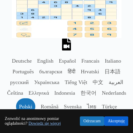
Deutsche
English
Español
Francais
Italiano
Português
български
हिंदी
Hrvatski
日本語
русский
Українська
Tiếng Việt
中文
العربية
Čeština
Ελληνικά
Indonesia
한국어
Nederlands
Polski
Română
Svenska
ไทย
Türkçe
Zezwolić na anonimowy pomiar
Odrzucam
Akceptuję
oglądalności?
Dowiedz się więcej