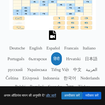
Deutsche
English
Español
Francais
Italiano
Português
български
हिंदी
Hrvatski
日本語
русский
Українська
Tiếng Việt
中文
العربية
Čeština
Ελληνικά
Indonesia
한국어
Nederlands
Polski
Română
Svenska
ไทย
Türkçe
अनाम ऑडियंस मापन की अनुमति दें?
और जानें
अस्वीकार करें
स्वीकार करें