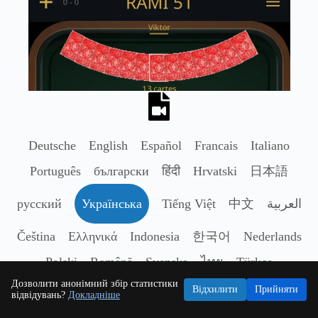
Deutsche
English
Español
Francais
Italiano
Português
български
हिंदी
Hrvatski
日本語
русский
Українська
Tiếng Việt
中文
العربية
Čeština
Ελληνικά
Indonesia
한국어
Nederlands
Polski
Română
Svenska
ไทย
Türkçe
Дозволити анонімний збір статистики
Відхилити
Прийняти
відвідувань?
Докладніше