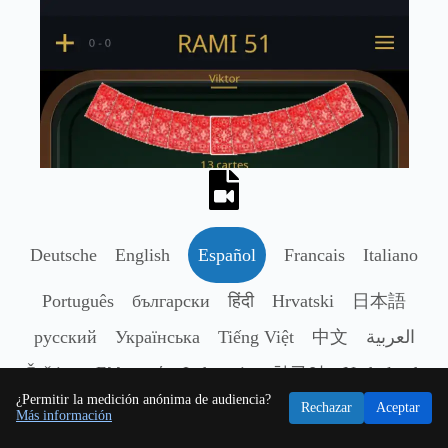
Deutsche
English
Español
Francais
Italiano
Português
български
हिंदी
Hrvatski
日本語
русский
Українська
Tiếng Việt
中文
العربية
Čeština
Ελληνικά
Indonesia
한국어
Nederlands
¿Permitir la medición anónima de audiencia?
Polski
Română
Svenska
ไทย
Türkçe
Rechazar
Aceptar
Más información