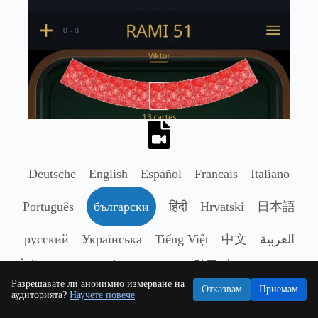
Deutsche
English
Español
Francais
Italiano
Português
български
हिंदी
Hrvatski
日本語
русский
Українська
Tiếng Việt
中文
العربية
Čeština
Ελληνικά
Indonesia
한국어
Nederlands
Разрешавате ли анонимно измерване на
Polski
Română
Svenska
ไทย
Türkçe
Отказвам
Приемам
аудиторията?
Научете повече