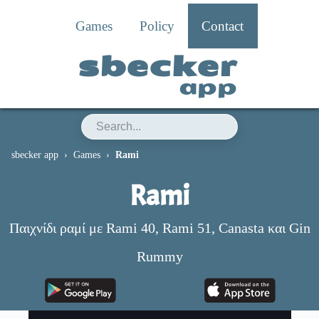
Games
Policy
Contact
sbecker
app
sbecker app
Games
Rami
Rami
Παιχνίδι ραμί με Rami 40, Rami 51, Canasta και Gin
Rummy