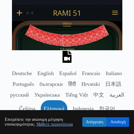
Deutsche
English
Español
Francais
Italiano
Português
български
हिंदी
Hrvatski
日本語
русский
Українська
Tiếng Việt
中文
العربية
Čeština
Ελληνικά
Indonesia
한국어
Επιτρέπετε την ανώνυμη μέτρηση
Nederlands
Polski
Română
Svenska
ไทย
Απόρριψη
Αποδοχή
επισκεψιμότητας;
Μάθετε περισσότερα
Türkçe