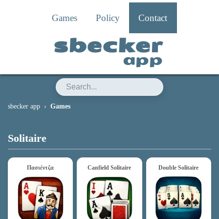
Games
Policy
Contact
sbecker
app
sbecker app
Games
Games
Solitaire
Πασιέντζα
Canfield Solitaire
Double Solitaire