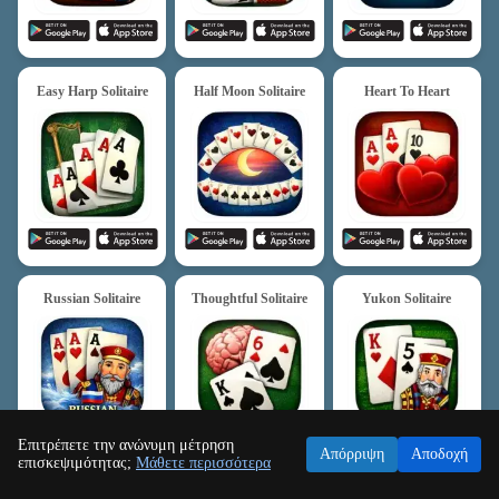
Easy Harp Solitaire
Half Moon Solitaire
Heart To Heart
Russian Solitaire
Thoughtful Solitaire
Yukon Solitaire
Επιτρέπετε την ανώνυμη μέτρηση
Απόρριψη
Αποδοχή
επισκεψιμότητας;
Μάθετε περισσότερα