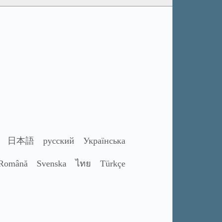
日本語
русский
Українська
Română
Svenska
ไทย
Türkçe