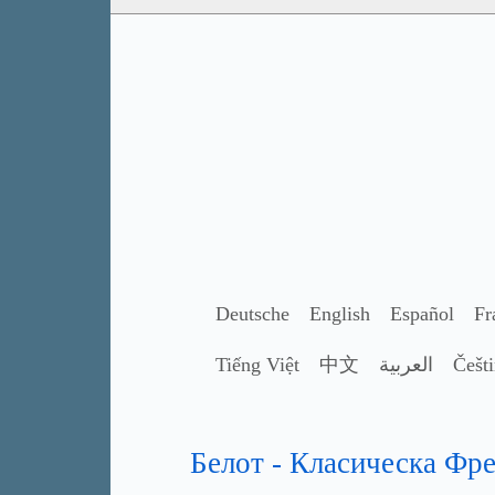
Deutsche
English
Español
Fr
Tiếng Việt
中文
العربية
Češt
Белот - Класическа Фре