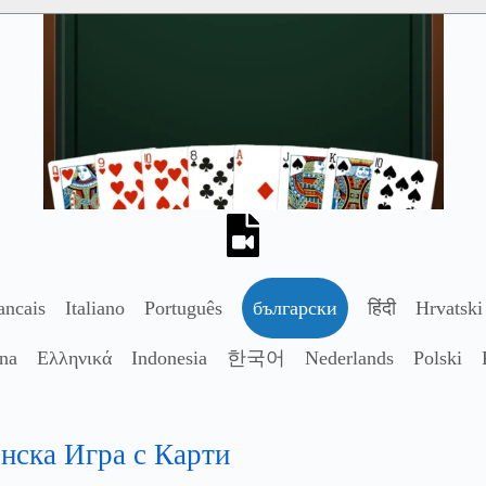
ancais
Italiano
Português
български
हिंदी
Hrvatski
ina
Ελληνικά
Indonesia
한국어
Nederlands
Polski
нска Игра с Карти