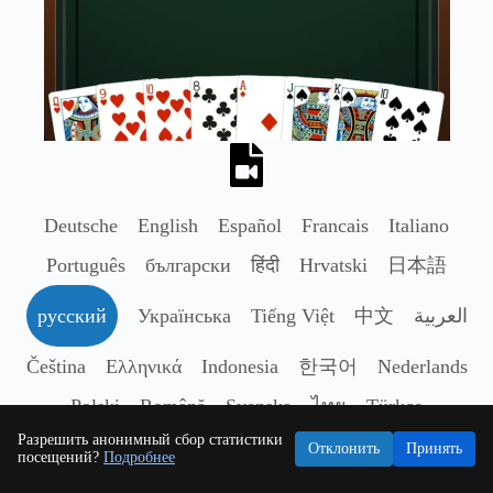
Deutsche
English
Español
Francais
Italiano
Português
български
हिंदी
Hrvatski
日本語
русский
Українська
Tiếng Việt
中文
العربية
Čeština
Ελληνικά
Indonesia
한국어
Nederlands
Polski
Română
Svenska
ไทย
Türkçe
Разрешить анонимный сбор статистики
Отклонить
Принять
посещений?
Подробнее