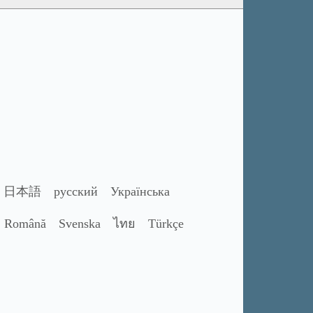
日本語
русский
Українська
Română
Svenska
ไทย
Türkçe