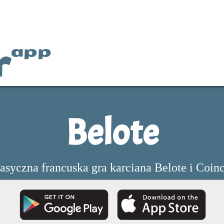
r
app
Belote
asyczna francuska gra karciana Belote i Coin