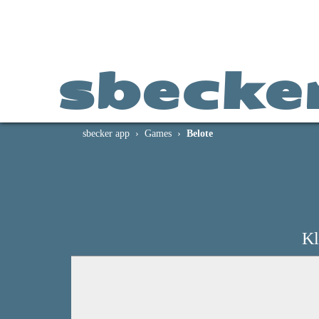
sbecke
sbecker app
Games
Belote
Kl