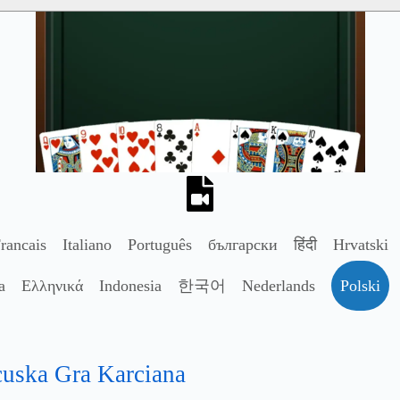
rancais
Italiano
Português
български
हिंदी
Hrvatski
a
Ελληνικά
Indonesia
한국어
Nederlands
Polski
cuska Gra Karciana