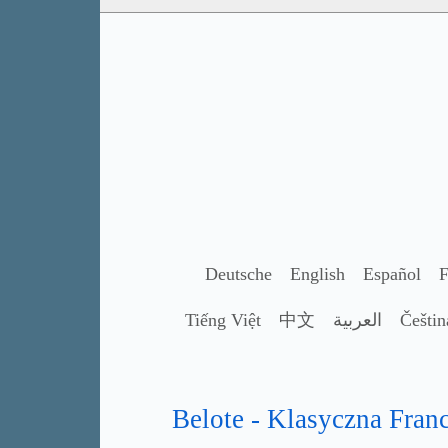
Deutsche
English
Español
F
Tiếng Việt
中文
العربية
Češtin
Belote - Klasyczna Fran