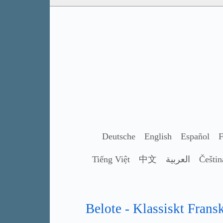
Deutsche
English
Español
F
Tiếng Việt
中文
العربية
Češtin
Belote - Klassiskt Frans