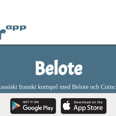
r
app
Belote
assiskt franskt kortspel med Belote och Coin