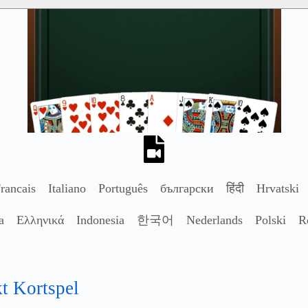
rancais
Italiano
Português
български
हिंदी
Hrvatski
a
Ελληνικά
Indonesia
한국어
Nederlands
Polski
R
kt Kortspel