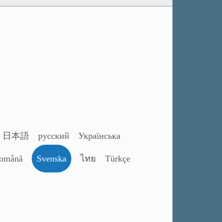
日本語
русский
Українська
omână
Svenska
ไทย
Türkçe