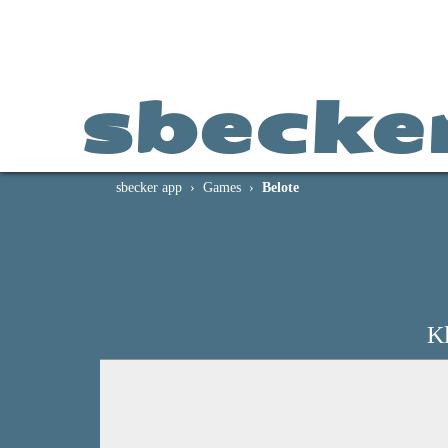
sbecke
sbecker app
Games
Belote
Kl