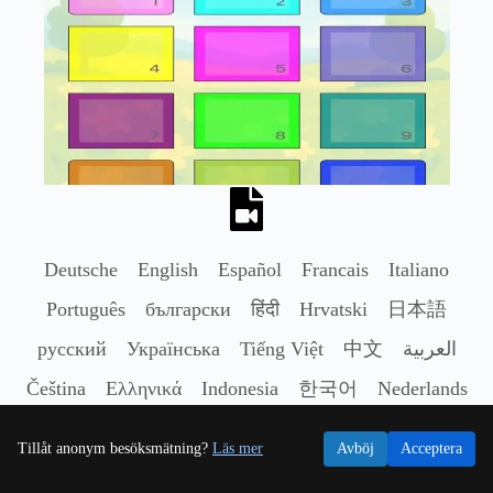
Deutsche
English
Español
Francais
Italiano
Português
български
हिंदी
Hrvatski
日本語
русский
Українська
Tiếng Việt
中文
العربية
Čeština
Ελληνικά
Indonesia
한국어
Nederlands
Polski
Română
Svenska
ไทย
Türkçe
Tillåt anonym besöksmätning?
Läs mer
Avböj
Acceptera