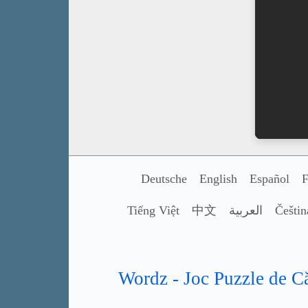
Deutsche
English
Español
F
Tiếng Việt
中文
العربية
Češtin
Wordz - Joc Puzzle de C