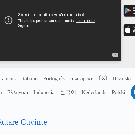
rancais
Italiano
Português
български
हिंदी
Hrvatski
a
Ελληνικά
Indonesia
한국어
Nederlands
Polski
ăutare Cuvinte