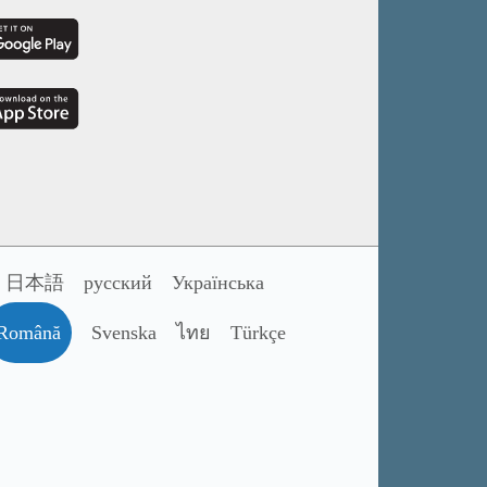
日本語
русский
Українська
Română
Svenska
ไทย
Türkçe