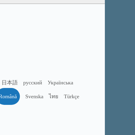
日本語
русский
Українська
Română
Svenska
ไทย
Türkçe