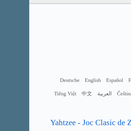
Deutsche
English
Español
F
Tiếng Việt
中文
العربية
Češtin
Yahtzee - Joc Clasic de 