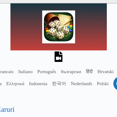
rancais
Italiano
Português
български
हिंदी
Hrvatski
a
Ελληνικά
Indonesia
한국어
Nederlands
Polski
Zaruri