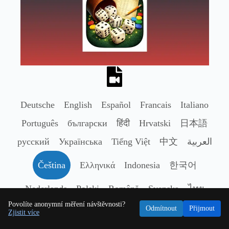
Deutsche
English
Español
Francais
Italiano
Português
български
हिंदी
Hrvatski
日本語
русский
Українська
Tiếng Việt
中文
العربية
Čeština
Ελληνικά
Indonesia
한국어
Nederlands
Polski
Română
Svenska
ไทย
Povolíte anonymní měření návštěvnosti?
Türkçe
Odmítnout
Přijmout
Zjistit více