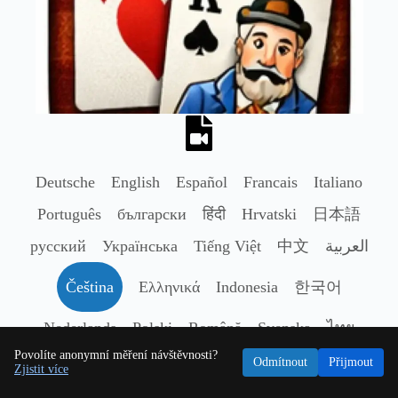
Deutsche
English
Español
Francais
Italiano
Português
български
हिंदी
Hrvatski
日本語
русский
Українська
Tiếng Việt
中文
العربية
Čeština
Ελληνικά
Indonesia
한국어
Nederlands
Polski
Română
Svenska
ไทย
Povolíte anonymní měření návštěvnosti?
Türkçe
Odmítnout
Přijmout
Zjistit více