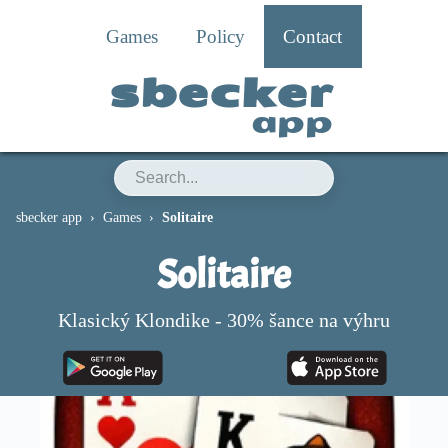
Games
Policy
Contact
sbecker
app
sbecker app
Games
Solitaire
Solitaire
Klasický Klondike - 30% šance na výhru