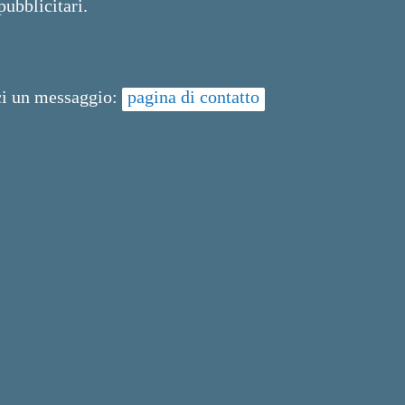
pubblicitari.
ci un messaggio:
pagina di contatto
5